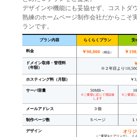
デザインや機能にも妥協せず、コストダ
熟練のホームページ制作会社だからこそ
ランです。
プラン内容
らくらくプラン
安
料金
￥98,000
￥198
（税込）
ドメイン取得・管理料
￥
（年額）
※２年目より\10,
ホスティング料（月額）
￥3
サーバ容量
50MB～
1
※ご要望に応じて増設致
※ご要望に
します
メールアドレス
３個
制作ページ数
５ページ
１
デザイン
オリジ
（ご要望をヒアリングし、イ